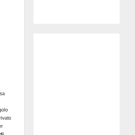
asa
golo
rivato
er
di