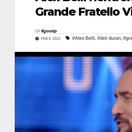
Grande Fratello V
Di
Ilgossip
#Alex Belli
,
#deli duran
,
#gra
FEB 8, 2022