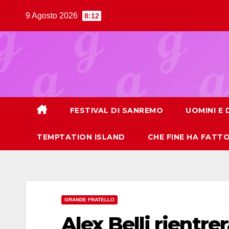
Salta
9 Agosto 2026
8:12
al
contenuto
FESTIVAL DI SANREMO
UOMINI E
TEMPTATION ISLAND
CHE FINE HA FATT
GRANDE FRATELLO
Alex Belli rientre