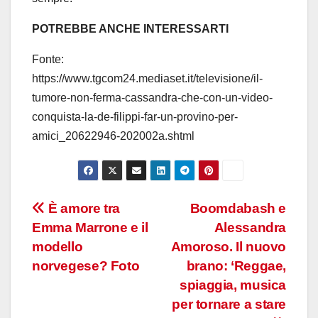
POTREBBE ANCHE INTERESSARTI
Fonte:
https://www.tgcom24.mediaset.it/televisione/il-
tumore-non-ferma-cassandra-che-con-un-video-
conquista-la-de-filippi-far-un-provino-per-
amici_20622946-202002a.shtml
Navigazione
È amore tra
Boomdabash e
Emma Marrone e il
Alessandra
articoli
modello
Amoroso. Il nuovo
norvegese? Foto
brano: ‘Reggae,
spiaggia, musica
per tornare a stare