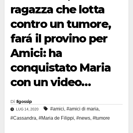
ragazza che lotta
contro un tumore,
fará il provino per
Amici: ha
conquistato Maria
con un video…
Di
Ilgossip
#amici
,
#amici di maria
,
LUG 14, 2020
#Cassandra
,
#Maria de Filippi
,
#news
,
#tumore