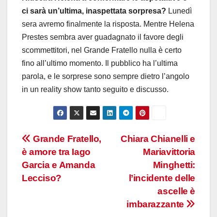
ci sarà un’ultima, inaspettata sorpresa?
Lunedì
sera avremo finalmente la risposta. M
entre Helena
Prestes sembra aver guadagnato il favore degli
scommettitori, nel Grande Fratello nulla è certo
fino all’ultimo momento
.
Il pubblico ha l’ultima
parola, e le sorprese sono sempre dietro l’angolo
in un reality show tanto seguito e discusso
.
Navigazione
Grande Fratello,
Chiara Chianelli e
è amore tra Iago
Mariavittoria
articoli
Garcia e Amanda
Minghetti:
Lecciso?
l’incidente delle
ascelle è
imbarazzante