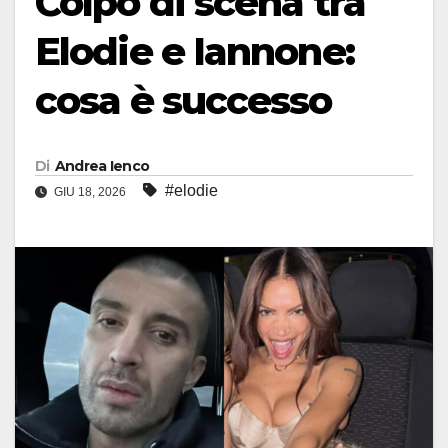
Colpo di scena tra
Elodie e Iannone:
cosa è successo
Di
Andrea Ienco
#elodie
GIU 18, 2026