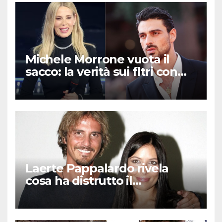
Michele Morrone vuota il
sacco: la verità sui fltri con
Belen e Marcuzzi
Laerte Pappalardo rivela
cosa ha distrutto il
matrimonio con Selvaggia
Lucarelli