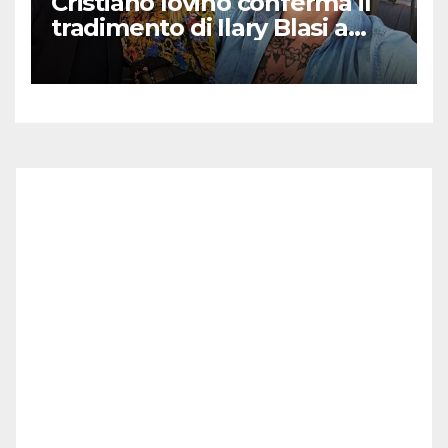
Cristiano Iovino conferma il
tradimento di Ilary Blasi a
Totti