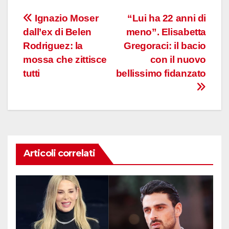
Navigazione
Ignazio Moser
“Lui ha 22 anni di
dall’ex di Belen
meno”. Elisabetta
articoli
Rodriguez: la
Gregoraci: il bacio
mossa che zittisce
con il nuovo
tutti
bellissimo fidanzato
Articoli correlati