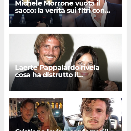
Michele Morrone vuota il
sacco: la verità sui fltri con
Belen e Marcuzzi
Laerte Pappalardo rivela
cosa ha distrutto il
matrimonio con Selvaggia
Lucarelli