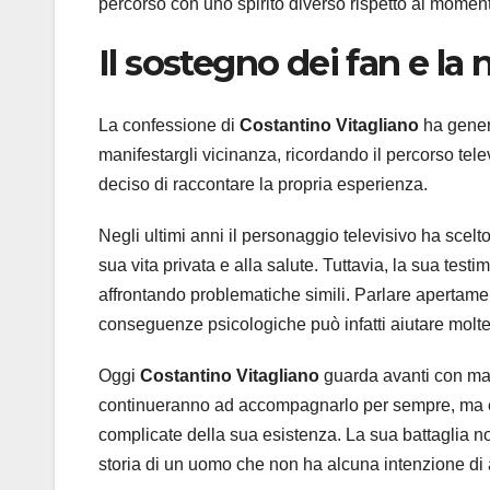
percorso con uno spirito diverso rispetto ai momenti 
Il sostegno dei fan e la
La confessione di
Costantino Vitagliano
ha genera
manifestargli vicinanza, ricordando il percorso tel
deciso di raccontare la propria esperienza.
Negli ultimi anni il personaggio televisivo ha sc
sua vita privata e alla salute. Tuttavia, la sua tes
affrontando problematiche simili. Parlare apertam
conseguenze psicologiche può infatti aiutare molte
Oggi
Costantino Vitagliano
guarda avanti con mag
continueranno ad accompagnarlo per sempre, ma è a
complicate della sua esistenza. La sua battaglia no
storia di un uomo che non ha alcuna intenzione di 