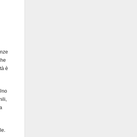
enze
che
tà è
 Uno
ili,
a
le.