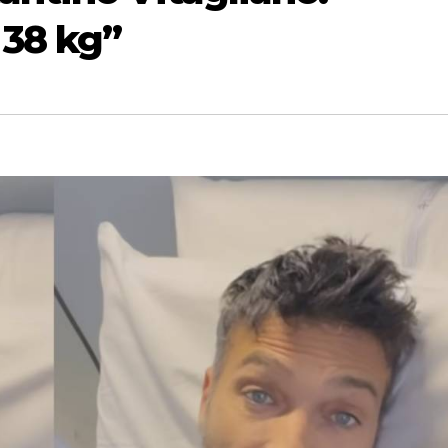
 38 kg”