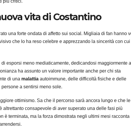
più critici.
 nuova vita di Costantino
to una forte ondata di affetto sui social. Migliaia di fan hanno v
evisivo che lo ha reso celebre e apprezzando la sincerità con cui
elto di esporsi meno mediaticamente, dedicandosi maggiormente a
timonianza ha assunto un valore importante anche per chi sta
ente di una
malattia
autoimmune, delle difficoltà fisiche e delle
 persone a sentirsi meno sole.
giore ottimismo. Sa che il percorso sarà ancora lungo e che le
ltrettanto consapevole di aver superato una delle fasi più
n è terminata, ma la forza dimostrata negli ultimi mesi racconta 
arrendersi.