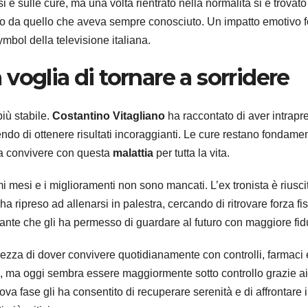
e sulle cure, ma una volta rientrato nella normalità si è trovato
o da quello che aveva sempre conosciuto. Un impatto emotivo f
ymbol della televisione italiana.
a voglia di tornare a sorridere
più stabile.
Costantino Vitagliano
ha raccontato di aver intrapr
do di ottenere risultati incoraggianti. Le cure restano fondamen
 a convivere con questa
malattia
per tutta la vita.
i mesi e i miglioramenti non sono mancati. L’ex tronista è riusci
 ripreso ad allenarsi in palestra, cercando di ritrovare forza fi
ante che gli ha permesso di guardare al futuro con maggiore fid
ezza di dover convivere quotidianamente con controlli, farmaci 
 ma oggi sembra essere maggiormente sotto controllo grazie ai
va fase gli ha consentito di recuperare serenità e di affrontare i