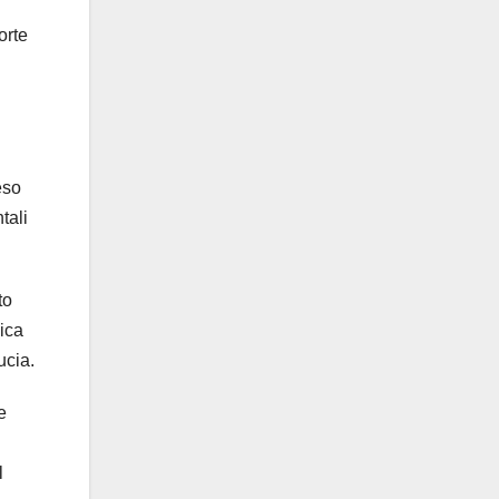
orte
eso
tali
to
sica
ucia.
e
l