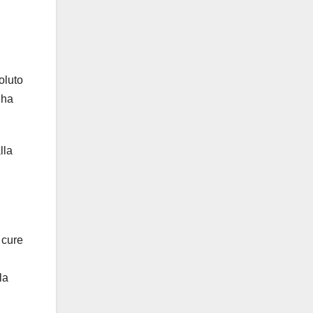
oluto
 ha
lla
 cure
la