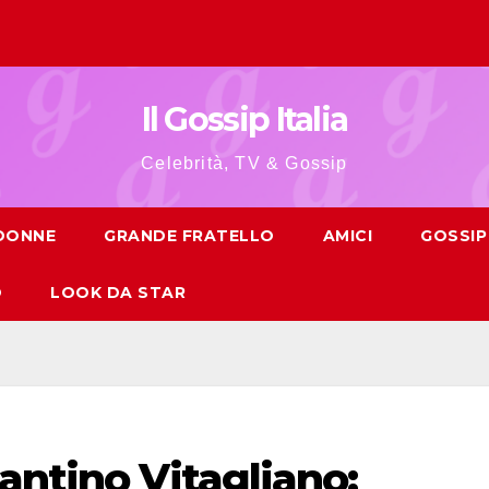
Il Gossip Italia
Celebrità, TV & Gossip
 DONNE
GRANDE FRATELLO
AMICI
GOSSIP
O
LOOK DA STAR
antino Vitagliano: