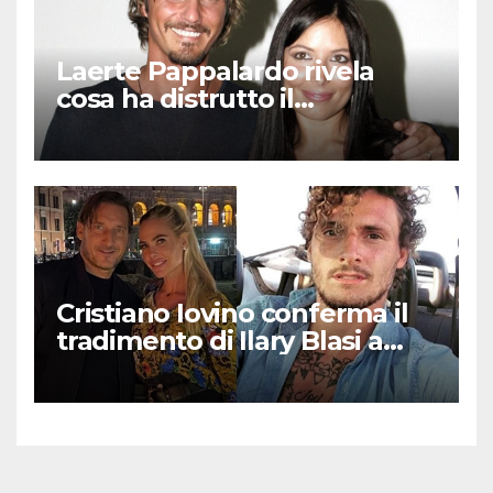
Laerte Pappalardo rivela
cosa ha distrutto il
matrimonio con Selvaggia
Lucarelli
Cristiano Iovino conferma il
tradimento di Ilary Blasi a
Totti