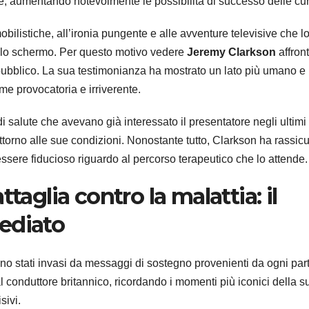
ce, aumentando notevolmente le possibilità di successo delle cur
bilistiche, all’ironia pungente e alle avventure televisive che l
olo schermo. Per questo motivo vedere
Jeremy Clarkson
affron
pubblico. La sua testimonianza ha mostrato un lato più umano e
me provocatoria e irriverente.
i salute che avevano già interessato il presentatore negli ultimi
torno alle sue condizioni. Nonostante tutto, Clarkson ha rassicu
i essere fiducioso riguardo al percorso terapeutico che lo attende.
ttaglia contro la malattia: il
ediato
sono stati invasi da messaggi di sostegno provenienti da ogni par
 conduttore britannico, ricordando i momenti più iconici della s
sivi.