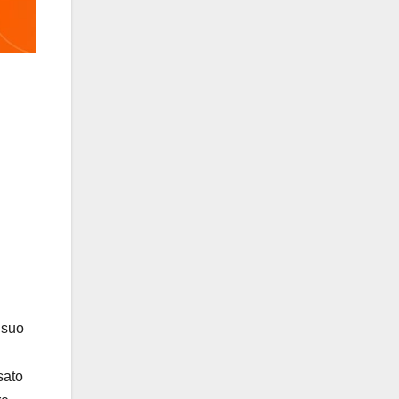
 suo
sato