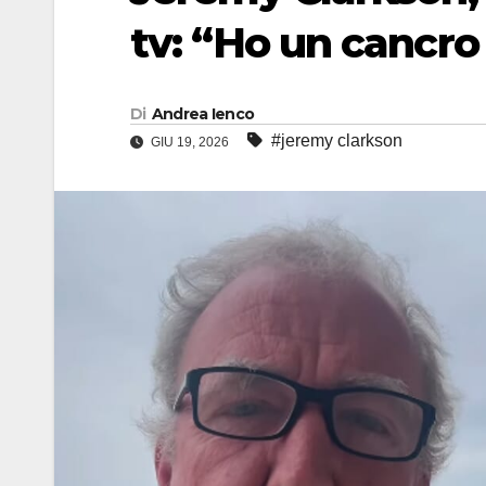
tv: “Ho un cancro
Di
Andrea Ienco
#jeremy clarkson
GIU 19, 2026