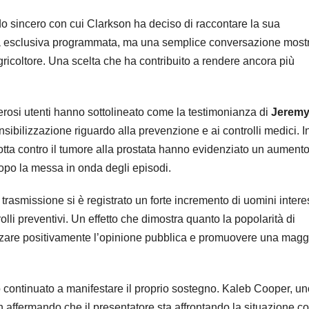
do sincero con cui Clarkson ha deciso di raccontare la sua
 esclusiva programmata, ma una semplice conversazione most
agricoltore. Una scelta che ha contribuito a rendere ancora più
erosi utenti hanno sottolineato come la testimonianza di
Jerem
sibilizzazione riguardo alla prevenzione e ai controlli medici. I
otta contro il tumore alla prostata hanno evidenziato un aument
 dopo la messa in onda degli episodi.
rasmissione si è registrato un forte incremento di uomini intere
trolli preventivi. Un effetto che dimostra quanto la popolarità di
nzare positivamente l’opinione pubblica e promuovere una magg
o continuato a manifestare il proprio sostegno. Kaleb Cooper, un
an affermando che il presentatore sta affrontando la situazione c