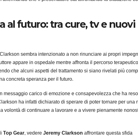
 al futuro: tra cure, tv e nuovi
 Clarkson sembra intenzionato a non rinunciare ai propri impegn
nduttore appare in ospedale mentre affronta il percorso terapeutic
do che alcuni aspetti del trattamento si siano rivelati più comp
una concreta speranza per il futuro.
ri: un messaggio carico di emozione e consapevolezza che ha reso
larkson ha infatti dichiarato di sperare di poter tornare per una
sua volontà di continuare a lavorare e a vivere pienamente nonos
di
Top Gear
, vedere
Jeremy Clarkson
affrontare questa sfida