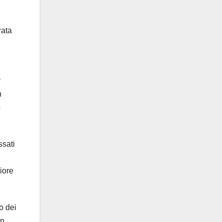
rata
y
n
o
ssati
iore
o dei
on