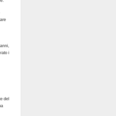
e.
o
tare
 anni,
rato i
te del
ua