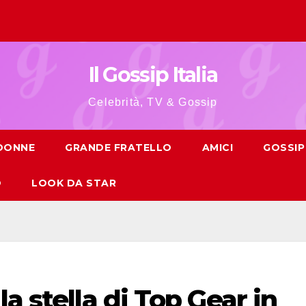
Il Gossip Italia
Celebrità, TV & Gossip
 DONNE
GRANDE FRATELLO
AMICI
GOSSIP
O
LOOK DA STAR
a stella di Top Gear in