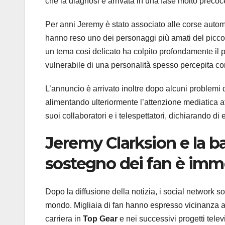
che la diagnosi è arrivata in una fase molto preco
Per anni Jeremy è stato associato alle corse automo
hanno reso uno dei personaggi più amati del picc
un tema così delicato ha colpito profondamente il 
vulnerabile di una personalità spesso percepita co
L’annuncio è arrivato inoltre dopo alcuni problemi d
alimentando ulteriormente l’attenzione mediatica at
suoi collaboratori e i telespettatori, dichiarando d
Jeremy Clarksion
e la ba
sostegno dei fan è imm
Dopo la diffusione della notizia, i social network 
mondo. Migliaia di fan hanno espresso vicinanza al
carriera in
Top Gear
e nei successivi progetti televi