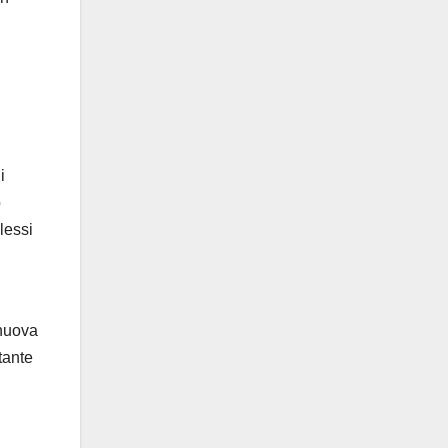
i
o
lessi
 nuova
tante