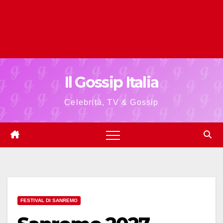
Il Gossip Italia
Celebrità, TV & Gossip
FESTIVAL DI SANREMO