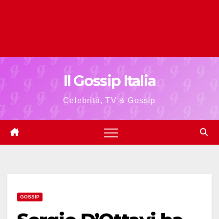
Il Gossip Italia
Celebrità, TV & Gossip
GOSSIP