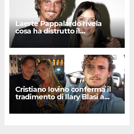
Laerte Pappalardo rivela
cosa ha distrutto il
matrimonio con Selvaggia
Lucarelli
Cristiano Iovino conferma il
tradimento di Ilary Blasi a
Totti