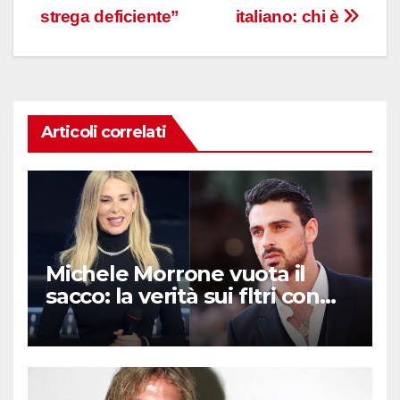
strega deficiente”
italiano: chi è
Articoli correlati
Michele Morrone vuota il
sacco: la verità sui fltri con
Belen e Marcuzzi