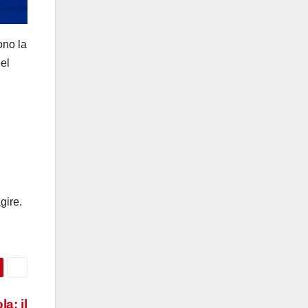
ono la
el
gire.
a: il