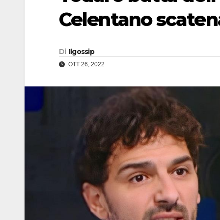
Celentano scaten
Di
Ilgossip
OTT 26, 2022