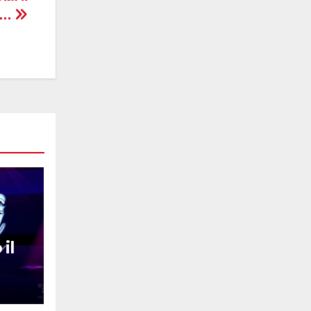
o…
il
i