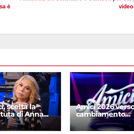
sa è
vide
, scelta la
Amici 2026 verso 
ituta di Anna
cambiamento
inelli: è una
totale: le possibil
sa cantante
novità in arrivo