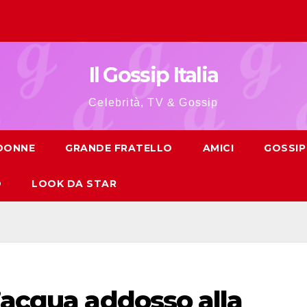
Il Gossip Italia
Celebrità, TV & Gossip
 DONNE
GRANDE FRATELLO
AMICI
GOSSIP
O
LOOK DA STAR
’acqua addosso alla