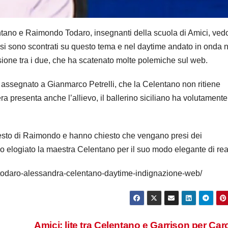
entano e Raimondo Todaro, insegnanti della scuola di Amici, ved
i sono scontrati su questo tema e nel daytime andato in onda n
ione tra i due, che ha scatenato molte polemiche sul web.
 assegnato a Gianmarco Petrelli, che la Celentano non ritiene
era presenta anche l’allievo, il ballerino siciliano ha volutamente
l gesto di Raimondo e hanno chiesto che vengano presi dei
nno elogiato la maestra Celentano per il suo modo elegante di rea
-todaro-alessandra-celentano-daytime-indignazione-web/
Amici: lite tra Celentano e Garrison per Carol